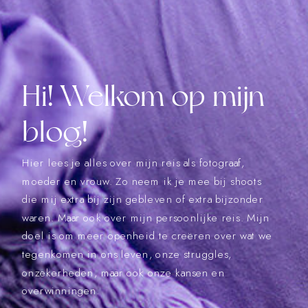
Hi! Welkom op mijn
blog!
Hier lees je alles over mijn reis als fotograaf,
moeder en vrouw. Zo neem ik je mee bij shoots
die mij extra bij zijn gebleven of extra bijzonder
waren. Maar ook over mijn persoonlijke reis. Mijn
doel is om meer openheid te creëren over wat we
tegenkomen in ons leven, onze struggles,
onzekerheden, maar ook onze kansen en
overwinningen.