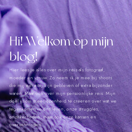
Hi! Welkom op mijn
blog!
Hier lees je alles over mijn reis als fotograaf,
moeder en vrouw. Zo neem ik je mee bij shoots
die mij extra bij zijn gebleven of extra bijzonder
waren. Maar ook over mijn persoonlijke reis. Mijn
doel is om meer openheid te creëren over wat we
tegenkomen in ons leven, onze struggles,
onzekerheden, maar ook onze kansen en
overwinningen.