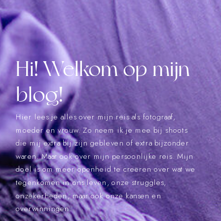
Hi! Welkom op mijn
blog!
Hier lees je alles over mijn reis als fotograaf,
moeder en vrouw. Zo neem ik je mee bij shoots
die mij extra bij zijn gebleven of extra bijzonder
waren. Maar ook over mijn persoonlijke reis. Mijn
doel is om meer openheid te creëren over wat we
tegenkomen in ons leven, onze struggles,
onzekerheden, maar ook onze kansen en
overwinningen.