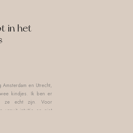
 in het
s
g Amsterdam en Utrecht,
wee kindjes. Ik ben er
s ze echt zijn. Voor
anuit intuïtie en niet