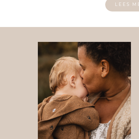
wel een zwangerschapsshoot […]
LEES M