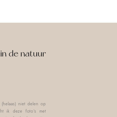
in de natuur
(helaas) niet delen op
ht ik deze foto’s met