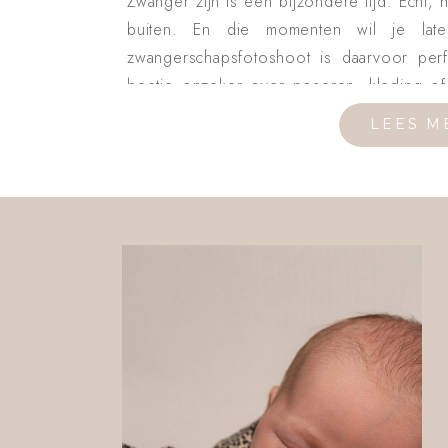
Zwanger zijn is een bijzondere tijd. Echt,
buiten. En die momenten wil je lat
zwangerschapsfotoshoot is daarvoor perf
beetje onzeker over poseren, kleding of d
moment even niet zo […]
LEES M