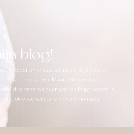
jn blog!
raaf, moeder en vrouw. Zo neem ik je mee bij
extra bijzonder waren. Maar ook over mijn
penheid te creëren over wat we tegenkomen in
 maar ook onze kansen en overwinningen.