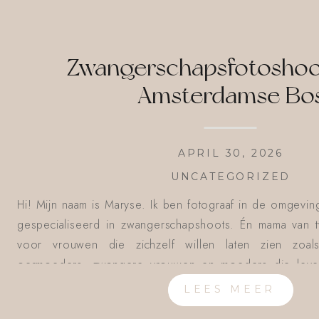
Zwangerschapsfotoshoot
Amsterdamse Bo
APRIL 30, 2026
UNCATEGORIZED
Hi! Mijn naam is Maryse. Ik ben fotograaf in de omgevin
gespecialiseerd in zwangerschapshoots. Én mama van t
voor vrouwen die zichzelf willen laten zien zoal
oermoeders, zwangere vrouwen en moeders die leven v
bang zijn om hun eigen weg te […]
LEES MEER
LEES MEER