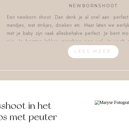
NEWBORNSHOOT
Een newborn shoot. Dan denk je al snel aan: perfec
mandjes, met strikjes, doeken etc. Maar laten we eerlij
met je baby zijn vaak allesbehalve perfect. Je bent m
pijn. Je borsten lekken misschien nog wel. Je voelt 
eerder […]
LEES MEER
LEES MEER
shoot in het
s met peuter