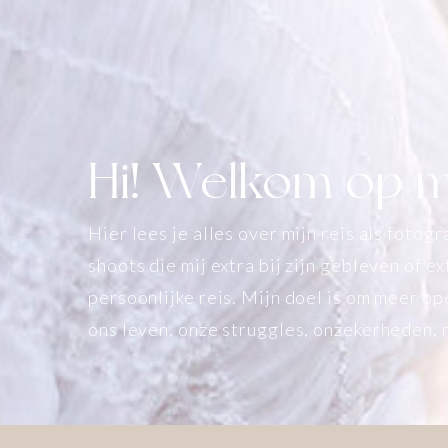
Hi! Welkom op mi
Hier lees je alles over mijn reis als fotog
shoots die mij extra bij zijn gebleven of 
persoonlijke reis. Mijn doel is om meer o
ons leven, onze struggles, onzekerheden,