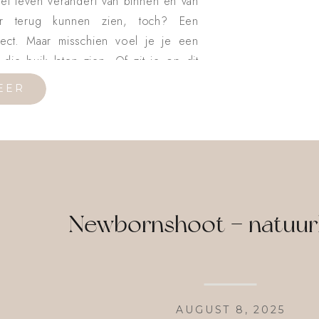
 het leven verandert van binnen én van
er terug kunnen zien, toch? Een
ect. Maar misschien voel je je een
ie buik laten zien. Of zit je op dit
EER
Newbornshoot – natuurlij
AUGUST 8, 2025