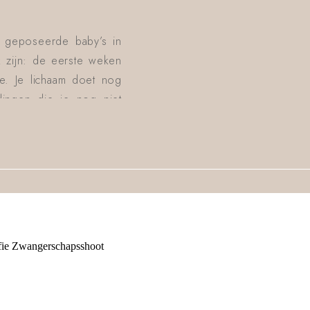
t geposeerde baby’s in
k zijn: de eerste weken
oe. Je lichaam doet nog
dingen die je nog niet